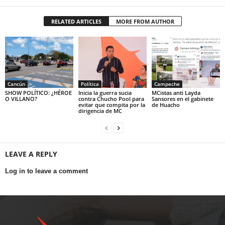
RELATED ARTICLES
MORE FROM AUTHOR
Cancún
Política
Campeche
SHOW POLÍTICO: ¿HÉROE
Inicia la guerra sucia
MCistas anti Layda
O VILLANO?
contra Chucho Pool para
Sansores en el gabinete
evitar que compita por la
de Huacho
dirigencia de MC
LEAVE A REPLY
Log in to leave a comment