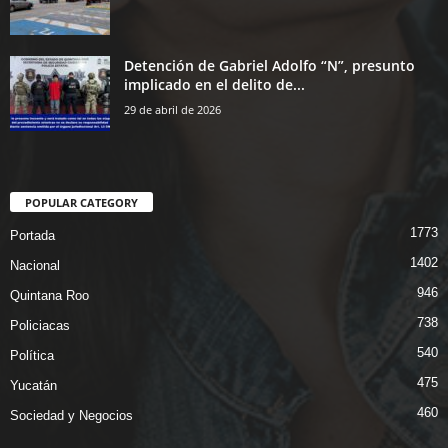
Detención de Gabriel Adolfo “N”, presunto
implicado en el delito de...
29 de abril de 2026
POPULAR CATEGORY
1773
Portada
1402
Nacional
946
Quintana Roo
738
Policiacas
540
Política
475
Yucatán
460
Sociedad y Negocios