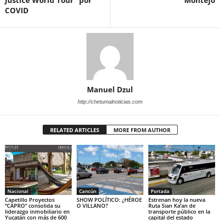
COVID
Manuel Dzul
http://chetumalnoticias.com
RELATED ARTICLES
MORE FROM AUTHOR
Nacional
Cancún
Portada
Capetillo Proyectos
SHOW POLÍTICO: ¿HÉROE
Estrenan hoy la nueva
“CAPRO” consolida su
O VILLANO?
Ruta Sian Ka’an de
liderazgo inmobiliario en
transporte público en la
Yucatán con más de 600
capital del estado