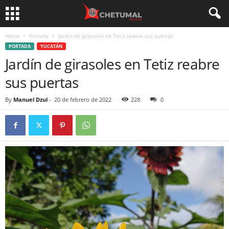
Home
Portada
Jardín de girasoles en Tetiz reabre sus puertas
PORTADA
YUCATÁN
Jardín de girasoles en Tetiz reabre
sus puertas
By
Manuel Dzul
-
20 de febrero de 2022
228
0