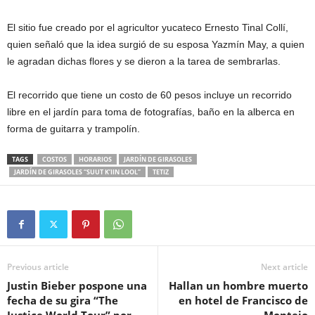
El sitio fue creado por el agricultor yucateco Ernesto Tinal Collí,
quien señaló que la idea surgió de su esposa Yazmín May, a quien
le agradan dichas flores y se dieron a la tarea de sembrarlas.
El recorrido que tiene un costo de 60 pesos incluye un recorrido
libre en el jardín para toma de fotografías, baño en la alberca en
forma de guitarra y trampolín.
TAGS
COSTOS
HORARIOS
JARDÍN DE GIRASOLES
JARDÍN DE GIRASOLES “SUUT K’IIN LOOL”
TETIZ
Previous article
Next article
Justin Bieber pospone una
Hallan un hombre muerto
fecha de su gira “The
en hotel de Francisco de
Justice World Tour” por
Montejo