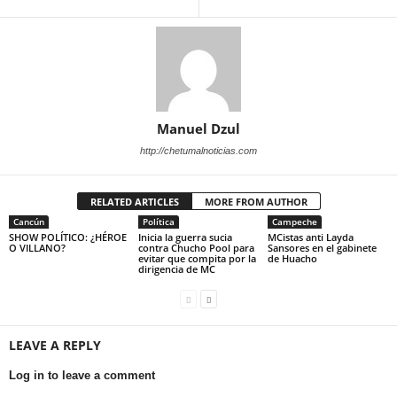
Manuel Dzul
http://chetumalnoticias.com
RELATED ARTICLES
MORE FROM AUTHOR
Cancún
Política
Campeche
SHOW POLÍTICO: ¿HÉROE
Inicia la guerra sucia
MCistas anti Layda
O VILLANO?
contra Chucho Pool para
Sansores en el gabinete
evitar que compita por la
de Huacho
dirigencia de MC
LEAVE A REPLY
Log in to leave a comment