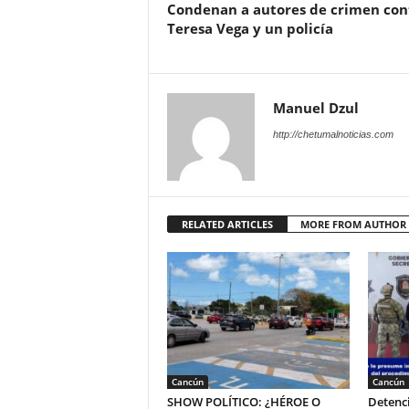
Condenan a autores de crimen con
Teresa Vega y un policía
Manuel Dzul
http://chetumalnoticias.com
RELATED ARTICLES
MORE FROM AUTHOR
Cancún
Cancún
SHOW POLÍTICO: ¿HÉROE O
Detenci