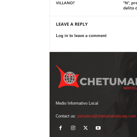
VILLANO?
“N”, pr
delito 
LEAVE A REPLY
Log in to leave a comment
Medio Informativo Local
Contact us:
periodico@chetumalnoticias.com