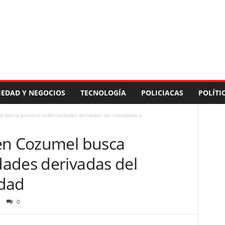
IEDAD Y NEGOCIOS
TECNOLOGÍA
POLICIACAS
POLÍTI
l busca prevenir enfermedades derivadas del sobrepeso y...
en Cozumel busca
ades derivadas del
idad
0