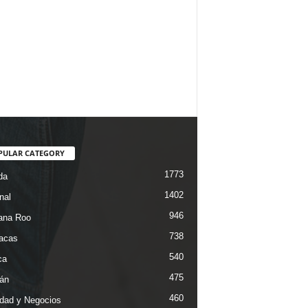
PULAR CATEGORY
1773
da
1402
nal
946
ana Roo
738
iacas
540
ca
475
án
460
dad y Negocios