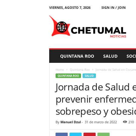
VIERNES, AGOSTO 7, 2026
SIGN IN / JOIN
C
h
e
t
u
m
a
QUINTANA ROO
SALUD
SOC
l
N
Home
Quintana Roo
Jornada de Salud en Cozume
o
QUINTANA ROO
SALUD
t
Jornada de Salud 
i
c
prevenir enfermed
i
a
sobrepeso y obes
s
By
Manuel Dzul
-
31 de marzo de 2022
210