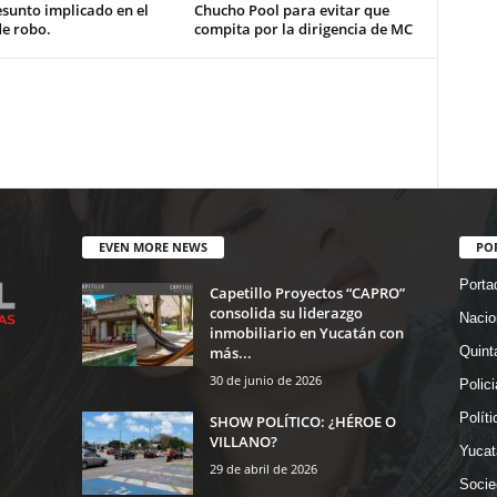
esunto implicado en el
Chucho Pool para evitar que
de robo.
compita por la dirigencia de MC
EVEN MORE NEWS
PO
Porta
Capetillo Proyectos “CAPRO”
consolida su liderazgo
Nacio
inmobiliario en Yucatán con
más...
Quint
30 de junio de 2026
Polic
Políti
SHOW POLÍTICO: ¿HÉROE O
VILLANO?
Yucat
29 de abril de 2026
Socie