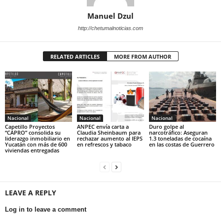
Manuel Dzul
http://chetumalnoticias.com
RELATED ARTICLES
MORE FROM AUTHOR
Nacional
Nacional
Nacional
Capetillo Proyectos
ANPEC envía carta a
Duro golpe al
“CAPRO” consolida su
Claudia Sheinbaum para
narcotráfico: Aseguran
liderazgo inmobiliario en
rechazar aumento al IEPS
1.3 toneladas de cocaína
Yucatán con más de 600
en refrescos y tabaco
en las costas de Guerrero
viviendas entregadas
LEAVE A REPLY
Log in to leave a comment