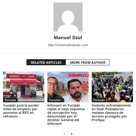
Manuel Dzul
http://chetumalnoticias.com
RELATED ARTICLES
MORE FROM AUTHOR
Portada
Yucatán
Portada
Yucatán podría perder
Infonavit en Yucatán
Violento enfrentamiento
miles de empleos por
repite el viejo esquema
en Sisal: Pobladores
aumento al IEPS en
de corrupción hoy
resisten clausura de
refrescos
denunciado por el
terreno protegido por
director General del
Profepa
Infonavit