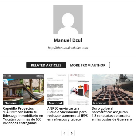
Manuel Dzul
http://chetumalnoticias.com
RELATED ARTICLES
MORE FROM AUTHOR
Nacional
Nacional
Nacional
Capetillo Proyectos
ANPEC envía carta a
Duro golpe al
“CAPRO” consolida su
Claudia Sheinbaum para
narcotráfico: Aseguran
liderazgo inmobiliario en
rechazar aumento al IEPS
1.3 toneladas de cocaína
Yucatán con más de 600
en refrescos y tabaco
en las costas de Guerrero
viviendas entregadas