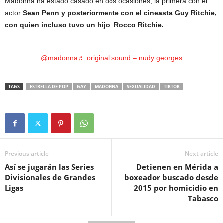
Madonna ha estado casado en dos ocasiones, la primera con el
actor
Sean Penn y posteriormente con el cineasta Guy Ritchie,
con quien incluso tuvo un hijo, Rocco Ritchie.
@madonna
♬ original sound – nudy georges
TAGS
ESTRELLA DE POP
GAY
MADONNA
SEXUALIDAD
TIKTOK
Previous article
Next article
Así se jugarán las Series
Detienen en Mérida a
Divisionales de Grandes
boxeador buscado desde
Ligas
2015 por homicidio en
Tabasco