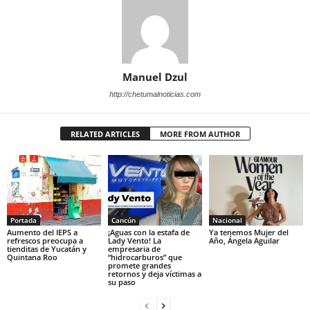
Manuel Dzul
http://chetumalnoticias.com
RELATED ARTICLES
MORE FROM AUTHOR
Portada
Cancún
Nacional
Aumento del IEPS a
¡Aguas con la estafa de
Ya tenemos Mujer del
refrescos preocupa a
Lady Vento! La
Año, Ángela Aguilar
tienditas de Yucatán y
empresaria de
Quintana Roo
“hidrocarburos” que
promete grandes
retornos y deja víctimas a
su paso