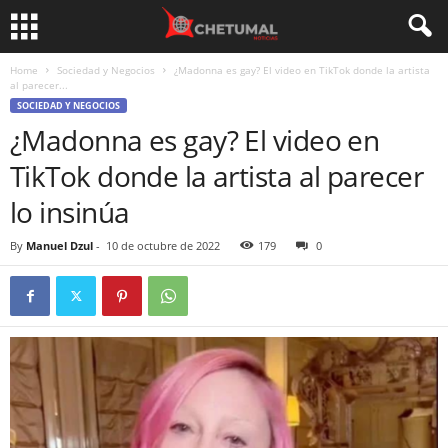
Home
Sociedad y Negocios
¿Madonna es gay? El video en TikTok donde la artista
al parecer...
SOCIEDAD Y NEGOCIOS
¿Madonna es gay? El video en
TikTok donde la artista al parecer
lo insinúa
By
Manuel Dzul
-
10 de octubre de 2022
179
0