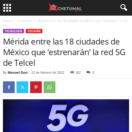
Home
Tecnología
Mérida entre las 18 ciudades de México que ‘estrenarán’ la red
5G...
TECNOLOGÍA
YUCATÁN
Mérida entre las 18 ciudades de
México que ‘estrenarán’ la red 5G
de Telcel
By
Manuel Dzul
-
22 de febrero de 2022
262
0