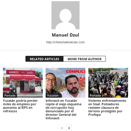
Manuel Dzul
http://chetumalnoticias.com
RELATED ARTICLES
MORE FROM AUTHOR
Portada
Yucatán
Portada
Yucatán podría perder
Infonavit en Yucatán
Violento enfrentamiento
miles de empleos por
repite el viejo esquema
en Sisal: Pobladores
aumento al IEPS en
de corrupción hoy
resisten clausura de
refrescos
denunciado por el
terreno protegido por
director General del
Profepa
Infonavit