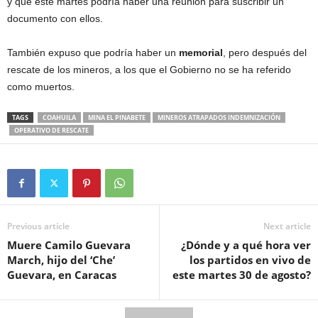
y que este martes podría haber una reunión para suscribir un
documento con ellos.
También expuso que podría haber un
memorial
, pero después del
rescate de los mineros, a los que el Gobierno no se ha referido
como muertos.
TAGS
COAHUILA
MINA EL PINABETE
MINEROS ATRAPADOS INDEMNIZACIÓN
OPERATIVO DE RESCATE
Previous article
Next article
Muere Camilo Guevara
¿Dónde y a qué hora ver
March, hijo del ‘Che’
los partidos en vivo de
Guevara, en Caracas
este martes 30 de agosto?