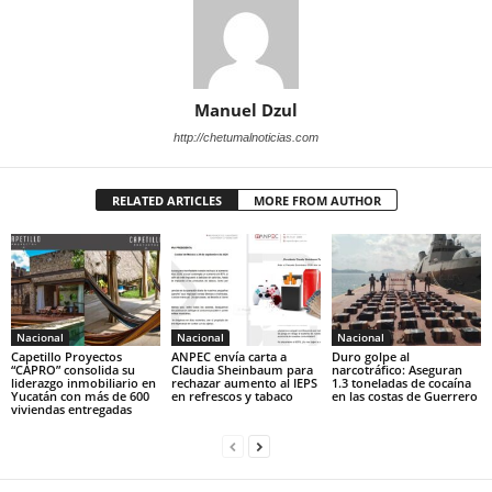
Manuel Dzul
http://chetumalnoticias.com
RELATED ARTICLES
MORE FROM AUTHOR
Nacional
Nacional
Nacional
Capetillo Proyectos
ANPEC envía carta a
Duro golpe al
“CAPRO” consolida su
Claudia Sheinbaum para
narcotráfico: Aseguran
liderazgo inmobiliario en
rechazar aumento al IEPS
1.3 toneladas de cocaína
Yucatán con más de 600
en refrescos y tabaco
en las costas de Guerrero
viviendas entregadas