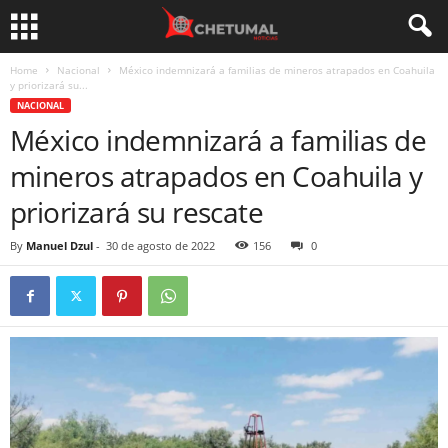
Home
Nacional
México indemnizará a familias de mineros atrapados en Coahuila
y priorizará su...
NACIONAL
México indemnizará a familias de
mineros atrapados en Coahuila y
priorizará su rescate
By
Manuel Dzul
-
30 de agosto de 2022
156
0