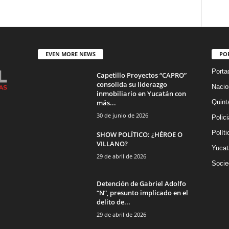
EVEN MORE NEWS
PO
Porta
Capetillo Proyectos “CAPRO”
consolida su liderazgo
Nacio
inmobiliario en Yucatán con
más...
Quint
30 de junio de 2026
Polic
Políti
SHOW POLÍTICO: ¿HÉROE O
VILLANO?
Yucat
29 de abril de 2026
Socie
Detención de Gabriel Adolfo
“N”, presunto implicado en el
delito de...
29 de abril de 2026