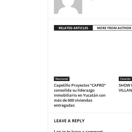
RELATED ARTICLES
MORE FROM AUTHOR
Nacional
Cancún
Capetillo Proyectos “CAPRO”
SHOW P
consolida su liderazgo
VILLA
inmobiliario en Yucatán con
más de 600 viviendas
entregadas
LEAVE A REPLY
Log in to leave a comment