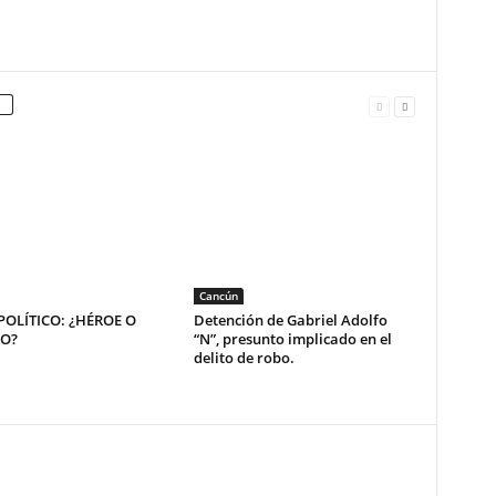
Cancún
OLÍTICO: ¿HÉROE O
Detención de Gabriel Adolfo
NO?
“N”, presunto implicado en el
delito de robo.