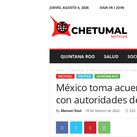
JUEVES, AGOSTO 6, 2026
SIGN IN / JOIN
C
h
e
t
u
m
a
QUINTANA ROO
SALUD
SOC
l
N
Home
Nacional
México toma acuerdos en el C5 
o
NACIONAL
POLÍTICA
QUINTANA ROO
t
México toma acuer
i
c
con autoridades d
i
a
s
By
Manuel Dzul
-
18 de febrero de 2022
223