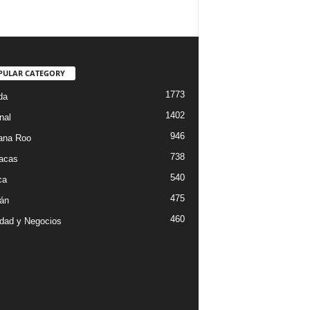
PULAR CATEGORY
1773
da
1402
nal
946
ana Roo
738
iacas
540
ca
475
án
460
dad y Negocios