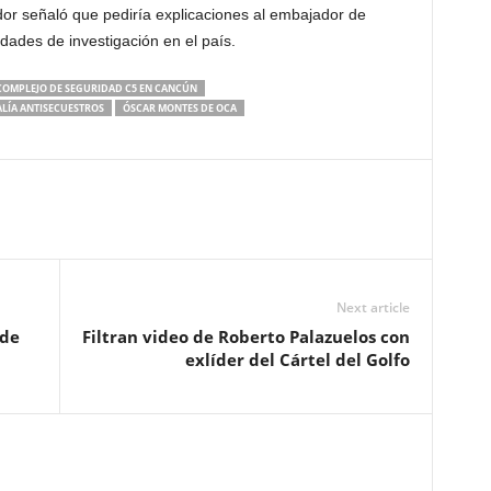
or señaló que pediría explicaciones al embajador de
dades de investigación en el país.
COMPLEJO DE SEGURIDAD C5 EN CANCÚN
ALÍA ANTISECUESTROS
ÓSCAR MONTES DE OCA
Next article
 de
Filtran video de Roberto Palazuelos con
exlíder del Cártel del Golfo