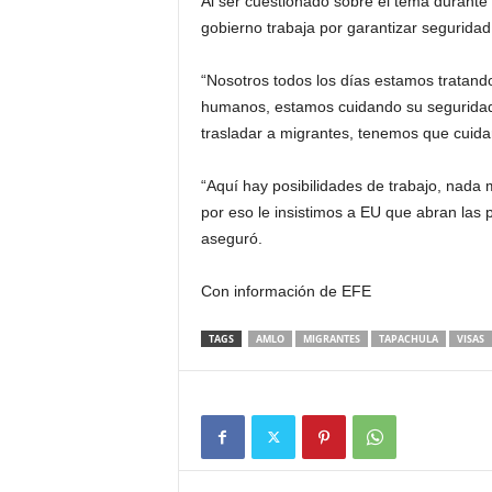
Al ser cuestionado sobre el tema durante
gobierno trabaja por garantizar segurida
“Nosotros todos los días estamos tratand
humanos, estamos cuidando su seguridad,
trasladar a migrantes, tenemos que cuidar 
“Aquí hay posibilidades de trabajo, nada 
por eso le insistimos a EU que abran las p
aseguró.
Con información de EFE
TAGS
AMLO
MIGRANTES
TAPACHULA
VISAS