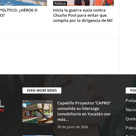
Política
OLÍTICO: ¿HÉROE O
Inicia la guerra sucia contra
NO?
Chucho Pool para evitar que
compita por la dirigencia de MC
EVEN MORE NEWS
PO
Porta
Capetillo Proyectos “CAPRO”
consolida su liderazgo
Nacio
inmobiliario en Yucatán con
más...
Quint
30 de junio de 2026
Polic