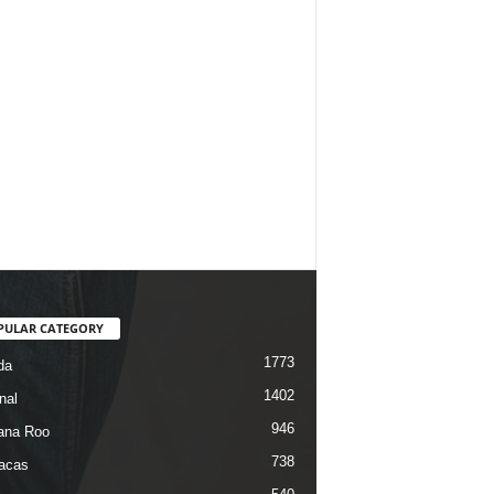
PULAR CATEGORY
1773
da
1402
nal
946
ana Roo
738
iacas