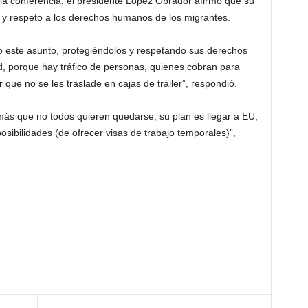
 la conferencia, el presidente López Obrador afirmó que su
d y respeto a los derechos humanos de los migrantes.
o este asunto, protegiéndolos y respetando sus derechos
 porque hay tráfico de personas, quienes cobran para
que no se les traslade en cajas de tráiler”, respondió.
más que no todos quieren quedarse, su plan es llegar a EU,
osibilidades (de ofrecer visas de trabajo temporales)”,