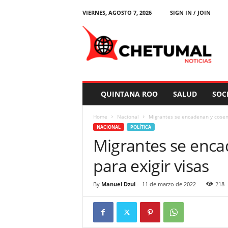
VIERNES, AGOSTO 7, 2026
SIGN IN / JOIN
C
h
e
t
u
m
a
QUINTANA ROO
SALUD
SOC
l
N
Home
Nacional
Migrantes se encadenan y cosen 
o
NACIONAL
POLÍTICA
t
Migrantes se enca
i
c
para exigir visas
i
a
s
By
Manuel Dzul
-
11 de marzo de 2022
218