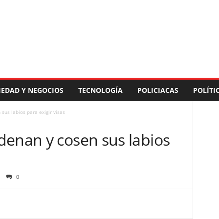
IEDAD Y NEGOCIOS
TECNOLOGÍA
POLICIACAS
POLÍTI
sus labios para exigir visas
denan y cosen sus labios
0