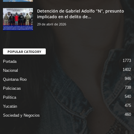
Detención de Gabriel Adolfo “N”, presunto
implicado en el delito de...
29 de abril de 2026
POPULAR CATEGORY
1773
Portada
1402
Nacional
946
Quintana Roo
738
Policiacas
540
Política
475
Yucatán
460
Sociedad y Negocios