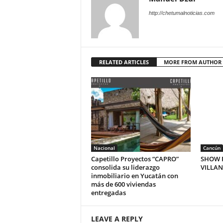
http://chetumalnoticias.com
RELATED ARTICLES
MORE FROM AUTHOR
Nacional
Cancún
Capetillo Proyectos “CAPRO”
SHOW P
consolida su liderazgo
VILLA
inmobiliario en Yucatán con
más de 600 viviendas
entregadas
LEAVE A REPLY