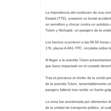
La imprudencia del conductor de una comb
Estatal (TTE), ocasionó un brutal accide
un semáforo y chocar contra un autobús d
Tulum y Nichupté, un pasajero de la unida
Los hechos ocurrieron a las 06:50 horas
176, placas A-841-TPC, circulaba sobre l
Al llegar a la avenida Tulum presuntamen
que fuera impactado en el costado derech
Tras el percance el chofer de la combi per
de la avenida Tulum, lamentablemente 
pasajero falleció tras recibir un fuerte go
La zona fue acordonada por elementos del
de la unidad de transporte público, el cua