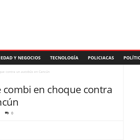
IEDAD Y NEGOCIOS
TECNOLOGÍA
POLICIACAS
POLÍTI
que contra un autobús en Cancún
 combi en choque contra
ncún
0