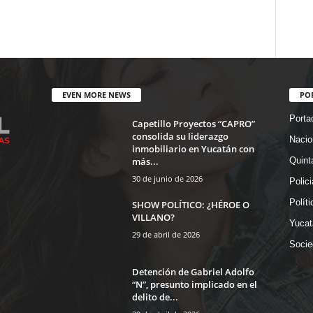
EVEN MORE NEWS
PO
Porta
Capetillo Proyectos “CAPRO”
consolida su liderazgo
Nacio
inmobiliario en Yucatán con
más...
Quint
30 de junio de 2026
Polic
Políti
SHOW POLÍTICO: ¿HÉROE O
VILLANO?
Yucat
29 de abril de 2026
Socie
Detención de Gabriel Adolfo
“N”, presunto implicado en el
delito de...