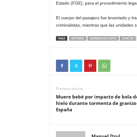
Estado (FGE), para el procedimiento lega
El cuerpo del pasajero fue levantado y tr
criminalistas, mientras que las unidades 
TAGS
AUTOBÚS
AVENIDA NICHUPTÉ
CANCÚN
Previous article
Muere bebé por impacto de bola d
hielo durante tormenta de granizo
España
Manuel Dzul