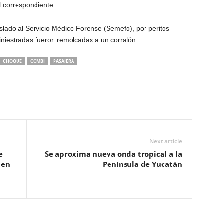
l correspondiente.
aslado al Servicio Médico Forense (Semefo), por peritos
siniestradas fueron remolcadas a un corralón.
CHOQUE
COMBI
PASAJERA
Next article
e
Se aproxima nueva onda tropical a la
 en
Península de Yucatán