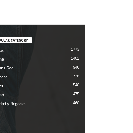
PULAR CATEGORY
1773
da
1402
nal
946
ana Roo
738
iacas
540
ca
475
án
460
dad y Negocios