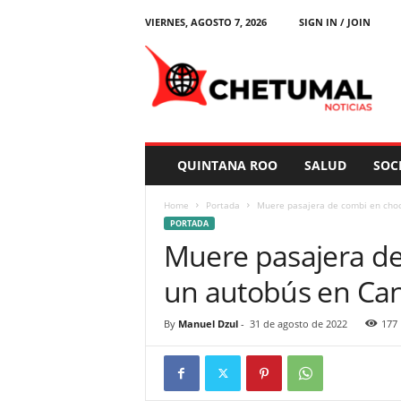
VIERNES, AGOSTO 7, 2026
SIGN IN / JOIN
C
h
e
t
u
m
a
QUINTANA ROO
SALUD
SOC
l
N
Home
Portada
Muere pasajera de combi en cho
o
PORTADA
t
Muere pasajera de
i
c
un autobús en Ca
i
a
s
By
Manuel Dzul
-
31 de agosto de 2022
177