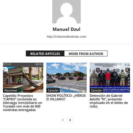
Manuel Dzul
http://chetumalnoticias.com
RELATED ARTICLES
MORE FROM AUTHOR
Nacional
Cancún
Cancún
Capetillo Proyectos
SHOW POLÍTICO: ¿HÉROE
Detención de Gabriel
“CAPRO” consolida su
O VILLANO?
Adolfo “N”, presunto
liderazgo inmobiliario en
implicado en el delito de
Yucatán con más de 600
robo.
viviendas entregadas