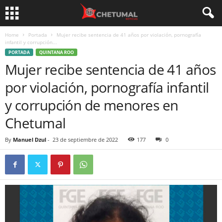
Home
Portada
Mujer recibe sentencia de 41 años por violación, pornografía
infantil y corrupción...
PORTADA
QUINTANA ROO
Mujer recibe sentencia de 41 años
por violación, pornografía infantil
y corrupción de menores en
Chetumal
By
Manuel Dzul
-
23 de septiembre de 2022
177
0