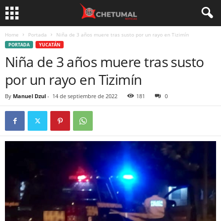
Home
Portada
Niña de 3 años muere tras susto por un rayo en Tizimín
PORTADA
YUCATÁN
Niña de 3 años muere tras susto
por un rayo en Tizimín
By
Manuel Dzul
-
14 de septiembre de 2022
181
0