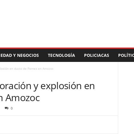
IEDAD Y NEGOCIOS
TECNOLOGÍA
POLICIACAS
POLÍTI
plosión en ducto de Pemex en Amozoc
oración y explosión en
n Amozoc
0