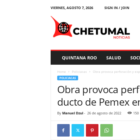
VIERNES, AGOSTO 7, 2026
SIGN IN / JOIN
C
h
e
t
u
m
a
QUINTANA ROO
SALUD
SOC
l
N
Home
Policiacas
Obra provoca perforación y ex
o
POLICIACAS
t
Obra provoca perf
i
c
ducto de Pemex e
i
a
s
By
Manuel Dzul
-
26 de agosto de 2022
150