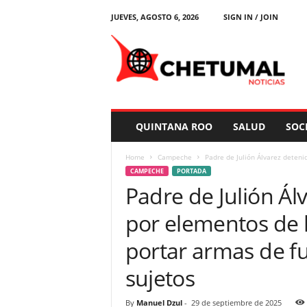
JUEVES, AGOSTO 6, 2026
SIGN IN / JOIN
C
h
e
t
u
m
a
QUINTANA ROO
SALUD
SOC
l
N
Home
Campeche
Padre de Julión Álvarez deteni
o
CAMPECHE
PORTADA
t
Padre de Julión Á
i
c
por elementos de la
i
a
portar armas de fu
s
sujetos
By
Manuel Dzul
-
29 de septiembre de 2025