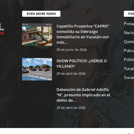
EVEN MORE NEWS
PO
Porta
Capetillo Proyectos “CAPRO”
consolida su liderazgo
Nacio
inmobiliario en Yucatán con
más...
Quint
30 de junio de 2026
Polic
Políti
SHOW POLÍTICO: ¿HÉROE O
VILLANO?
Yucat
29 de abril de 2026
Socie
Detención de Gabriel Adolfo
“N”, presunto implicado en el
delito de...
29 de abril de 2026