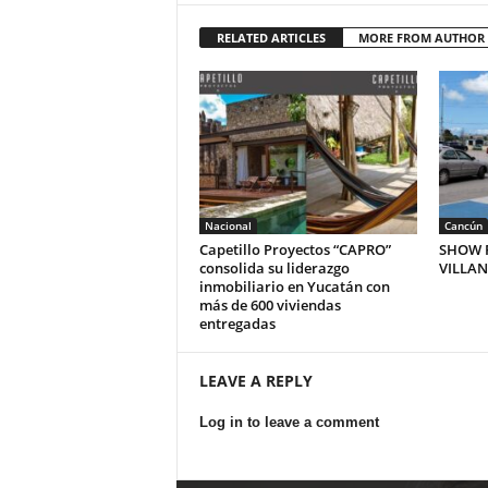
RELATED ARTICLES
MORE FROM AUTHOR
Nacional
Cancún
Capetillo Proyectos “CAPRO”
SHOW P
consolida su liderazgo
VILLA
inmobiliario en Yucatán con
más de 600 viviendas
entregadas
LEAVE A REPLY
Log in to leave a comment