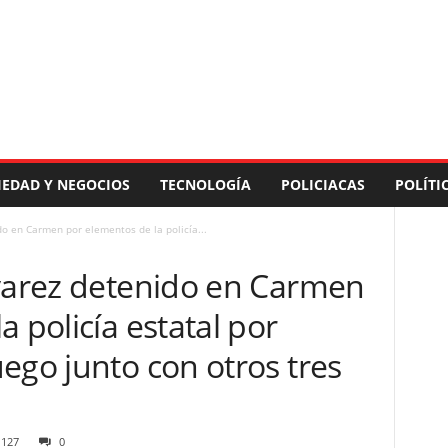
IEDAD Y NEGOCIOS
TECNOLOGÍA
POLICIACAS
POLÍTI
do en Carmen por elementos de la policía...
lvarez detenido en Carmen
 policía estatal por
ego junto con otros tres
127
0