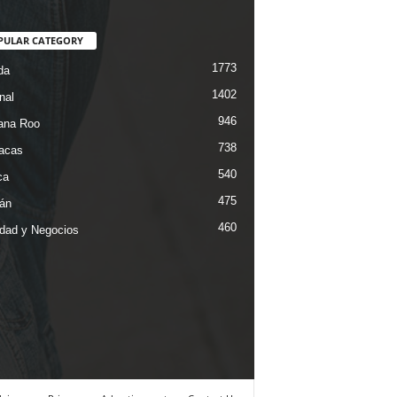
PULAR CATEGORY
1773
da
1402
nal
946
ana Roo
738
iacas
540
ca
475
án
460
dad y Negocios