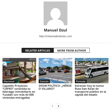
Manuel Dzul
http://chetumalnoticias.com
RELATED ARTICLES
MORE FROM AUTHOR
Nacional
Cancún
Portada
Capetillo Proyectos
SHOW POLÍTICO: ¿HÉROE
Estrenan hoy la nueva
“CAPRO” consolida su
O VILLANO?
Ruta Sian Ka’an de
liderazgo inmobiliario en
transporte público en la
Yucatán con más de 600
capital del estado
viviendas entregadas