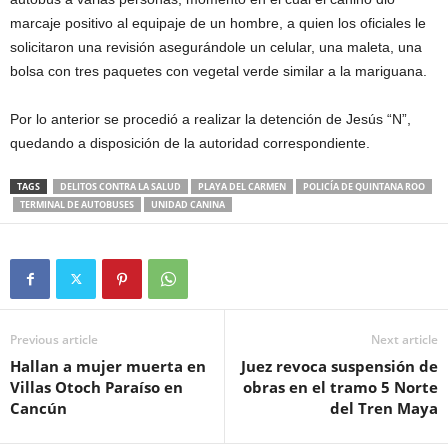
marcaje positivo al equipaje de un hombre, a quien los oficiales le
solicitaron una revisión asegurándole un celular, una maleta, una
bolsa con tres paquetes con vegetal verde similar a la mariguana.
Por lo anterior se procedió a realizar la detención de Jesús “N”,
quedando a disposición de la autoridad correspondiente.
TAGS
DELITOS CONTRA LA SALUD
PLAYA DEL CARMEN
POLICÍA DE QUINTANA ROO
TERMINAL DE AUTOBUSES
UNIDAD CANINA
Previous article
Next article
Hallan a mujer muerta en
Juez revoca suspensión de
Villas Otoch Paraíso en
obras en el tramo 5 Norte
Cancún
del Tren Maya