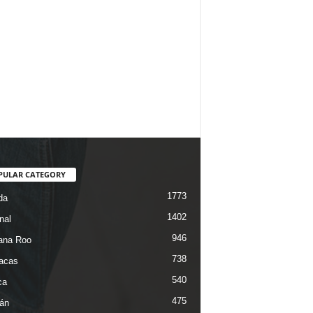
PULAR CATEGORY
1773
da
1402
nal
946
ana Roo
738
iacas
540
ca
475
án