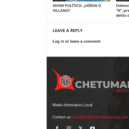
SHOW POLÍTICO: ¿HÉROE O
Detenci
VILLANO?
“N”, pr
delito 
LEAVE A REPLY
Log in to leave a comment
Medio Informativo Local
Contact us:
periodico@chetumalnoticias.com