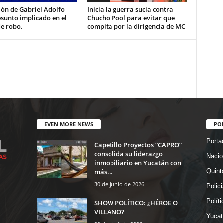
ón de Gabriel Adolfo
Inicia la guerra sucia contra
esunto implicado en el
Chucho Pool para evitar que
de robo.
compita por la dirigencia de MC
EVEN MORE NEWS
PO
Porta
Capetillo Proyectos “CAPRO”
consolida su liderazgo
Nacio
inmobiliario en Yucatán con
más...
Quint
30 de junio de 2026
Polic
Políti
SHOW POLÍTICO: ¿HÉROE O
VILLANO?
Yucat