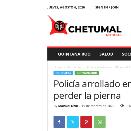
JUEVES, AGOSTO 6, 2026
SIGN IN / JOIN
C
h
e
t
u
m
a
QUINTANA ROO
SALUD
SOC
l
N
Home
Policiacas
Policía arrollado en Playa del 
o
POLICIACAS
QUINTANA ROO
t
Policía arrollado 
i
c
perder la pierna
i
a
s
By
Manuel Dzul
-
19 de febrero de 2022
216