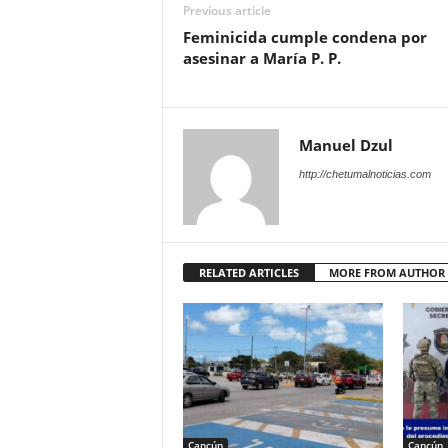
Previous article
Feminicida cumple condena por
asesinar a María P. P.
Manuel Dzul
http://chetumalnoticias.com
RELATED ARTICLES
MORE FROM AUTHOR
Cancún
Cancún