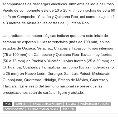
acompañadas de descargas eléctricas. Ambiente cálido a caluroso.
Viento de componente este de 10 a 25 km/h con rachas de 50 a 60
km/h en Campeche, Yucatán y Quintana Roo; así como oleaje de 1
a 3 metros de altura en las costas de Quintana Roo.
las predicciones meteorológicas indican que para este inicio de
semana se esperan lluvias torrenciales (más de 100 mm) en los
estados de Oaxaca, Veracruz, Chiapas y Tabasco, lluvias intensas
(75 a 100 mm) en Campeche y Quintana Roo, lluvias muy fuertes
(50 a 75 mm) en Puebla y Yucatán, lluvias fuertes (25 a 50 mm) en
Chihuahua, Coahuila y Tamaulipas. así como lluvias moderadas (5
a 25 mm) en Nuevo León, Durango, San Luis Potosí, Michoacán,
Guanajuato, Querétaro, Hidalgo, Estado de México, Guerrero y
Tlaxcala . En el resto del territorio nacional se prevé que las
precipitaciones sean de carácter ligero y aislado.
TAGS
CAMPECHE
CANAL DE BAJA PRESIÓN
LLUVIAS
PENÍNSULA DE YUCATÁN
QUINTANA ROO
SISTEMA FRONTAL NÚM. 3
YUCATÁN