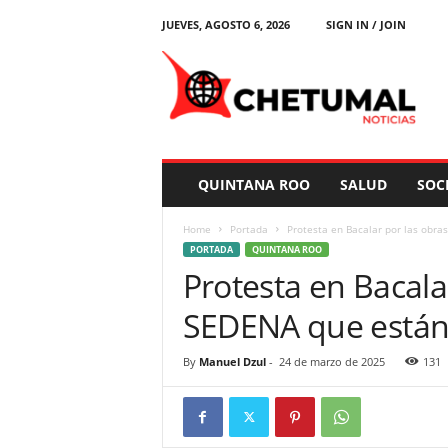
JUEVES, AGOSTO 6, 2026
SIGN IN / JOIN
C
h
e
t
u
m
a
QUINTANA ROO
SALUD
SOC
l
N
Home
Portada
Protesta en Bacalar por las obra
o
PORTADA
QUINTANA ROO
t
Protesta en Bacala
i
c
SEDENA que están
i
a
s
By
Manuel Dzul
-
24 de marzo de 2025
131