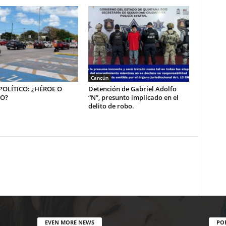
Cancún
OLÍTICO: ¿HÉROE O
Detención de Gabriel Adolfo
NO?
“N”, presunto implicado en el
delito de robo.
EVEN MORE NEWS
PO