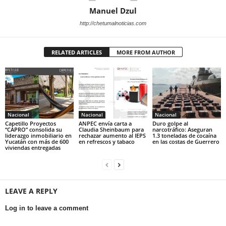
Manuel Dzul
http://chetumalnoticias.com
RELATED ARTICLES
MORE FROM AUTHOR
Nacional
Nacional
Nacional
Capetillo Proyectos
ANPEC envía carta a
Duro golpe al
“CAPRO” consolida su
Claudia Sheinbaum para
narcotráfico: Aseguran
liderazgo inmobiliario en
rechazar aumento al IEPS
1.3 toneladas de cocaína
Yucatán con más de 600
en refrescos y tabaco
en las costas de Guerrero
viviendas entregadas
LEAVE A REPLY
Log in to leave a comment