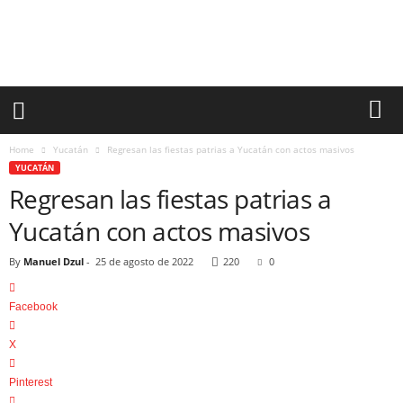
h
e
t
u
m
a
l
N
Home
Yucatán
Regresan las fiestas patrias a Yucatán con actos masivos
o
YUCATÁN
t
Regresan las fiestas patrias a
i
c
Yucatán con actos masivos
i
a
By
Manuel Dzul
-
25 de agosto de 2022
220
0
s
Facebook
X
Pinterest