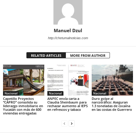
Manuel Dzul
http://chetumalnoticias.com
RELATED ARTICLES
MORE FROM AUTHOR
Nacional
Nacional
Nacional
Capetillo Proyectos
ANPEC envía carta a
Duro golpe al
“CAPRO” consolida su
Claudia Sheinbaum para
narcotráfico: Aseguran
liderazgo inmobiliario en
rechazar aumento al IEPS
1.3 toneladas de cocaína
Yucatán con más de 600
en refrescos y tabaco
en las costas de Guerrero
viviendas entregadas