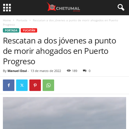
Home
Portada
Rescatan a dos jóvenes a punto de morir ahogados en Puerto
Progreso
PORTADA
YUCATÁN
Rescatan a dos jóvenes a punto
de morir ahogados en Puerto
Progreso
By
Manuel Dzul
-
13 de marzo de 2022
189
0