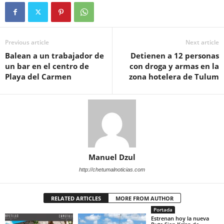
Previous article
Next article
Balean a un trabajador de
Detienen a 12 personas
un bar en el centro de
con droga y armas en la
Playa del Carmen
zona hotelera de Tulum
Manuel Dzul
http://chetumalnoticias.com
RELATED ARTICLES
MORE FROM AUTHOR
Portada
Estrenan hoy la nueva