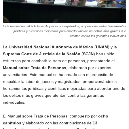
Este manual respalda la labor de jueces y magistrados, proporcionándoles herramientas
jurídicas y científicas mejoradas para abordar uno de los delitos más graves que
atentan contra las garantías individuales
La
Universidad Nacional Autónoma de México
(
UNAM
) y la
Suprema Corte de Justicia de la Nación
(
SCJN
) han unido
esfuerzos para combatir la trata de personas, presentando el
Manual sobre Trata de Personas
, elaborado por expertos
universitarios. Este manual se ha creado con el propósito de
respaldar la labor de jueces y magistrados, proporcionándoles
herramientas jurídicas y científicas mejoradas para abordar uno de
los delitos más graves que atentan contra las garantías
individuales.
El Manual sobre Trata de Personas, compuesto por
ocho
capítulos
y elaborado con las contribuciones de
13