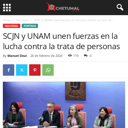
Home
Nacional
SCJN y UNAM unen fuerzas en la lucha contra la trata de...
NACIONAL
PORTADA
SCJN y UNAM unen fuerzas en la
lucha contra la trata de personas
By
Manuel Dzul
-
26 de febrero de 2024
119
0