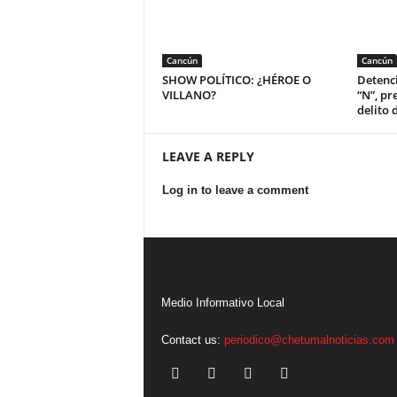
Cancún
Cancún
SHOW POLÍTICO: ¿HÉROE O
Detenci
VILLANO?
“N”, pr
delito 
LEAVE A REPLY
Log in to leave a comment
Medio Informativo Local
Contact us:
periodico@chetumalnoticias.com