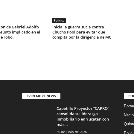
Política
ón de Gabriel Adolfo
Inicia la guerra sucia contra
esunto implicado en el
Chucho Pool para evitar que
de robo.
compita por la dirigencia de MC
EVEN MORE NEWS
PO
Porta
Capetillo Proyectos “CAPRO”
consolida su liderazgo
Nacio
inmobiliario en Yucatán con
más...
Quint
30 de junio de 2026
Polic