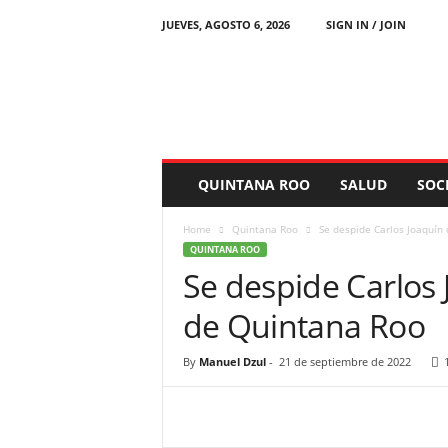
JUEVES, AGOSTO 6, 2026
SIGN IN / JOIN
C
h
e
t
u
m
a
QUINTANA ROO
SALUD
SOC
l
N
Home
Quintana Roo
Se despide Carlos Joaquín
o
QUINTANA ROO
t
Se despide Carlos
i
c
de Quintana Roo
i
a
s
By
Manuel Dzul
-
21 de septiembre de 2022