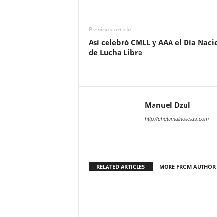
Previous article
Así celebró CMLL y AAA el Día Naci
de Lucha Libre
Manuel Dzul
http://chetumalnoticias.com
RELATED ARTICLES
MORE FROM AUTHOR