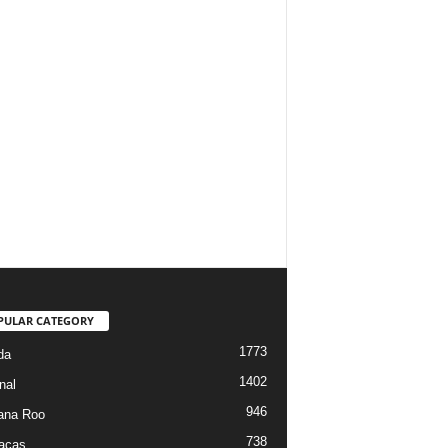
PULAR CATEGORY
1773
da
1402
nal
946
ana Roo
738
iacas