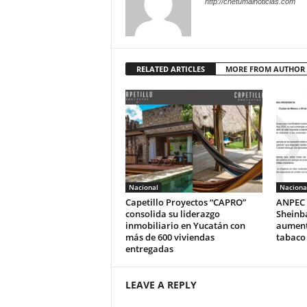
http://chetumalnoticias.com
RELATED ARTICLES
MORE FROM AUTHOR
Nacional
Naciona
Capetillo Proyectos “CAPRO”
ANPEC 
consolida su liderazgo
Sheinb
inmobiliario en Yucatán con
aumento
más de 600 viviendas
tabaco
entregadas
LEAVE A REPLY