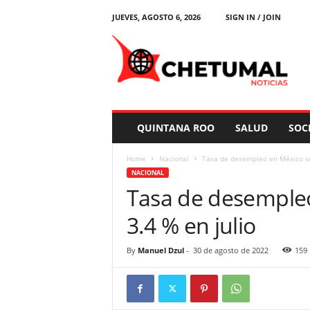
JUEVES, AGOSTO 6, 2026
SIGN IN / JOIN
C
h
e
t
u
m
a
QUINTANA ROO
SALUD
SOC
l
N
Home
Nacional
Tasa de desempleo en México se 
o
NACIONAL
t
Tasa de desempleo
i
c
3.4 % en julio
i
a
s
By
Manuel Dzul
-
30 de agosto de 2022
159