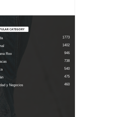
PULAR CATEGORY
1773
da
1402
nal
946
ana Roo
738
iacas
540
ca
475
án
460
dad y Negocios