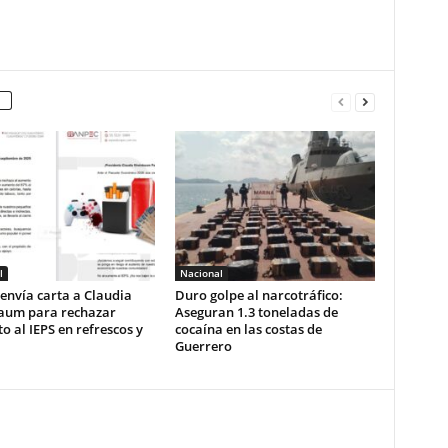
l
Nacional
envía carta a Claudia
Duro golpe al narcotráfico:
aum para rechazar
Aseguran 1.3 toneladas de
 al IEPS en refrescos y
cocaína en las costas de
Guerrero