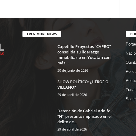
EVEN MORE NEWS
PO
Porta
Capetillo Proyectos “CAPRO”
consolida su liderazgo
Nacio
inmobiliario en Yucatán con
más...
Quint
30 de junio de 2026
Polic
Políti
SHOW POLÍTICO: ¿HÉROE O
VILLANO?
Yucat
29 de abril de 2026
Socie
Detención de Gabriel Adolfo
“N”, presunto implicado en el
delito de...
29 de abril de 2026