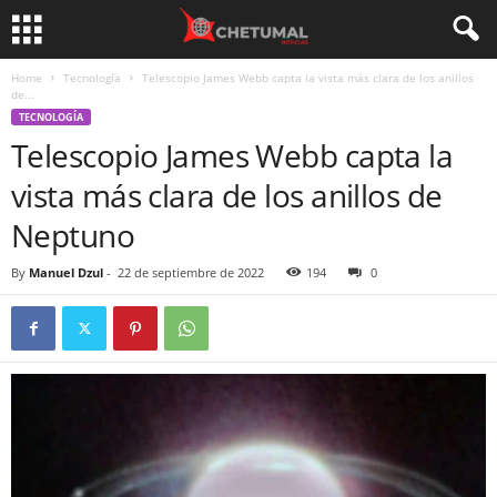
Home
Tecnología
Telescopio James Webb capta la vista más clara de los anillos
de...
TECNOLOGÍA
Telescopio James Webb capta la
vista más clara de los anillos de
Neptuno
By
Manuel Dzul
-
22 de septiembre de 2022
194
0