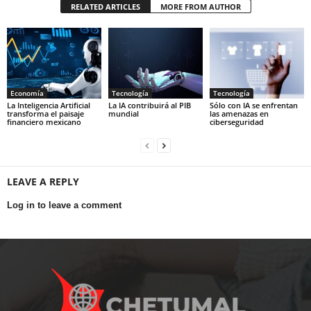
RELATED ARTICLES
MORE FROM AUTHOR
Economía
Tecnología
Tecnología
La Inteligencia Artificial
La IA contribuirá al PIB
Sólo con IA se enfrentan
transforma el paisaje
mundial
las amenazas en
financiero mexicano
ciberseguridad
LEAVE A REPLY
Log in to leave a comment