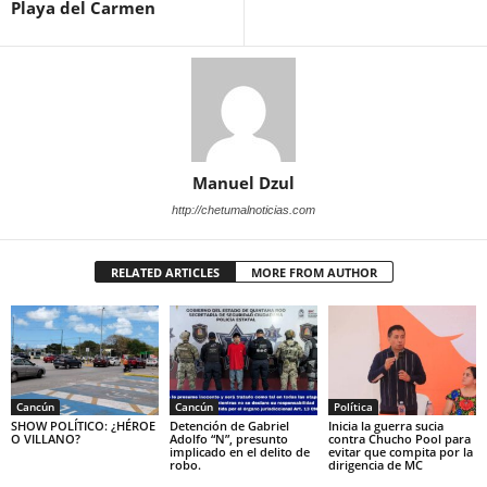
Playa del Carmen
Manuel Dzul
http://chetumalnoticias.com
RELATED ARTICLES
MORE FROM AUTHOR
Cancún
Cancún
Política
SHOW POLÍTICO: ¿HÉROE
Detención de Gabriel
Inicia la guerra sucia
O VILLANO?
Adolfo “N”, presunto
contra Chucho Pool para
implicado en el delito de
evitar que compita por la
robo.
dirigencia de MC