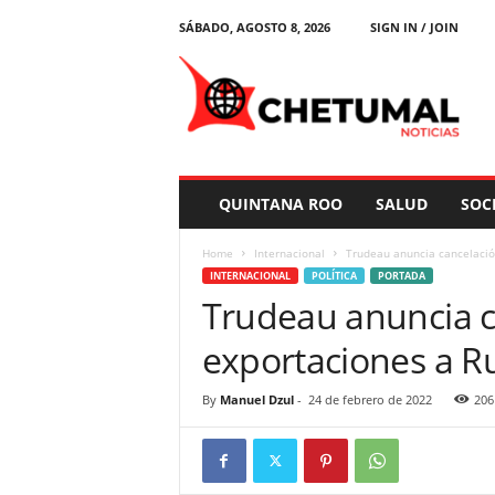
SÁBADO, AGOSTO 8, 2026
SIGN IN / JOIN
C
h
e
t
u
m
a
QUINTANA ROO
SALUD
SOC
l
N
Home
Internacional
Trudeau anuncia cancelació
o
INTERNACIONAL
POLÍTICA
PORTADA
t
Trudeau anuncia c
i
c
exportaciones a R
i
a
s
By
Manuel Dzul
-
24 de febrero de 2022
206