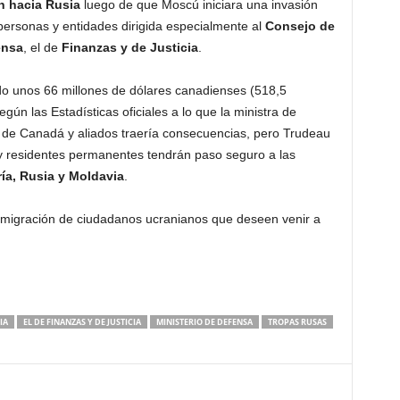
n hacia Rusia
luego de que Moscú iniciara una invasión
personas y entidades dirigida especialmente al
Consejo de
ensa
, el de
Finanzas y de Justicia
.
o unos 66 millones de dólares canadienses (518,5
según las Estadísticas oficiales a lo que la ministra de
s de Canadá y aliados traería consecuencias, pero Trudeau
y residentes permanentes tendrán paso seguro a las
ía, Rusia y Moldavia
.
inmigración de ciudadanos ucranianos que deseen venir a
IA
EL DE FINANZAS Y DE JUSTICIA
MINISTERIO DE DEFENSA
TROPAS RUSAS