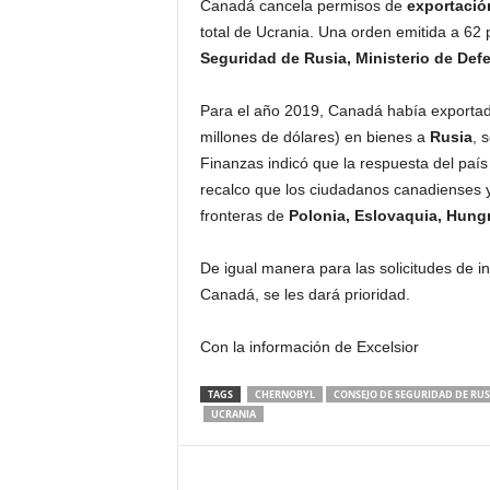
Canadá cancela permisos de
exportació
total de Ucrania. Una orden emitida a 62 
Seguridad de Rusia,
Ministerio de Def
Para el año 2019, Canadá había exportad
millones de dólares) en bienes a
Rusia
, 
Finanzas indicó que la respuesta del paí
recalco que los ciudadanos canadienses 
fronteras de
Polonia, Eslovaquia, Hungr
De igual manera para las solicitudes de 
Canadá, se les dará prioridad.
Con la información de Excelsior
TAGS
CHERNOBYL
CONSEJO DE SEGURIDAD DE RUS
UCRANIA