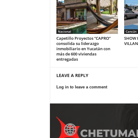
Nacional
Cancún
Capetillo Proyectos “CAPRO”
SHOW P
consolida su liderazgo
VILLA
inmobiliario en Yucatán con
más de 600 viviendas
entregadas
LEAVE A REPLY
Log in to leave a comment