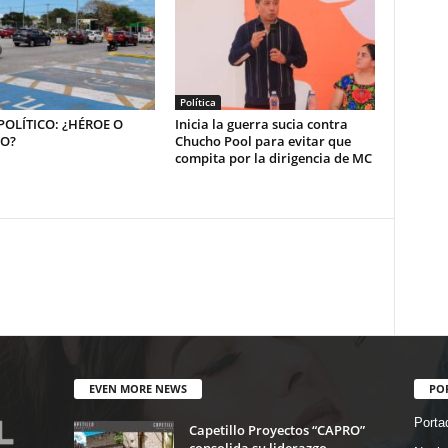
Política
OLÍTICO: ¿HÉROE O
Inicia la guerra sucia contra
NO?
Chucho Pool para evitar que
compita por la dirigencia de MC
EVEN MORE NEWS
PO
Porta
Capetillo Proyectos “CAPRO”
consolida su liderazgo