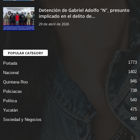
Detención de Gabriel Adolfo “N”, presunto
implicado en el delito de...
29 de abril de 2026
POPULAR CATEGORY
1773
Portada
1402
Nacional
946
Quintana Roo
738
Policiacas
540
Política
475
Yucatán
460
Sociedad y Negocios