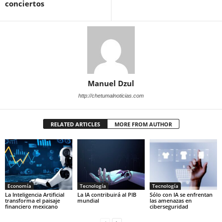
conciertos
Manuel Dzul
http://chetumalnoticias.com
RELATED ARTICLES
MORE FROM AUTHOR
Economía
Tecnología
Tecnología
La Inteligencia Artificial
La IA contribuirá al PIB
Sólo con IA se enfrentan
transforma el paisaje
mundial
las amenazas en
financiero mexicano
ciberseguridad