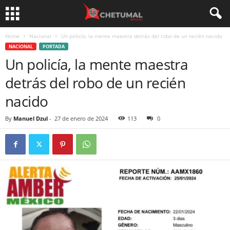
Home
Nacional
Un policía, la mente maestra detrás del robo de un recién nacido
NACIONAL
PORTADA
Un policía, la mente maestra
detrás del robo de un recién
nacido
By
Manuel Dzul
-
27 de enero de 2024
113
0