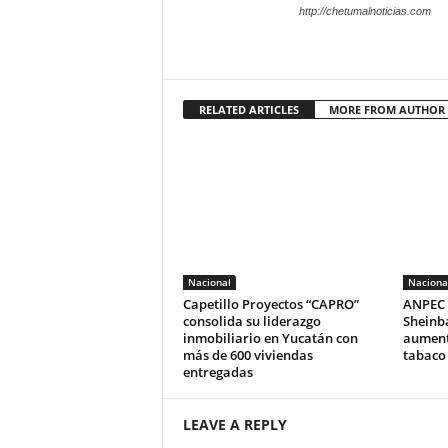
http://chetumalnoticias.com
RELATED ARTICLES
MORE FROM AUTHOR
Nacional
Naciona
Capetillo Proyectos “CAPRO”
ANPEC 
consolida su liderazgo
Sheinb
inmobiliario en Yucatán con
aumento
más de 600 viviendas
tabaco
entregadas
LEAVE A REPLY