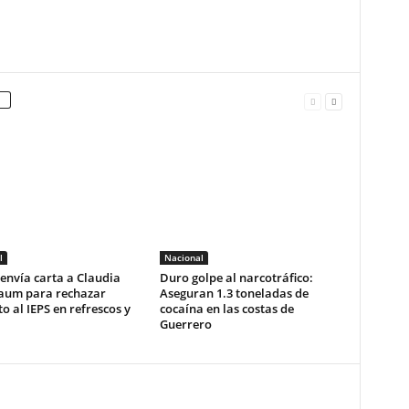
l
Nacional
envía carta a Claudia
Duro golpe al narcotráfico:
aum para rechazar
Aseguran 1.3 toneladas de
 al IEPS en refrescos y
cocaína en las costas de
Guerrero