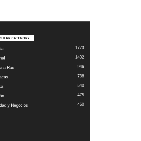
PULAR CATEGORY
1773
da
1402
nal
946
ana Roo
738
iacas
540
ca
475
án
460
dad y Negocios