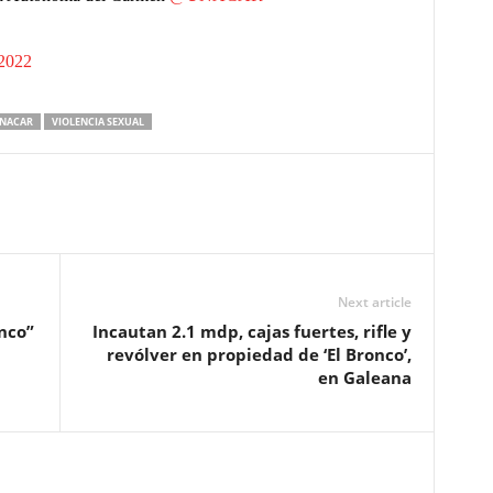
2022
NACAR
VIOLENCIA SEXUAL
Next article
onco”
Incautan 2.1 mdp, cajas fuertes, rifle y
revólver en propiedad de ‘El Bronco’,
en Galeana