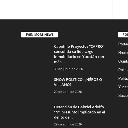
EVEN MORE NEWS
PO
Porta
Capetillo Proyectos “CAPRO”
consolida su liderazgo
Nacio
inmobiliario en Yucatán con
más...
Quint
30 de junio de 2026
Polic
Políti
SHOW POLÍTICO: ¿HÉROE O
VILLANO?
Yucat
29 de abril de 2026
Socie
Detención de Gabriel Adolfo
“N”, presunto implicado en el
delito de...
29 de abril de 2026