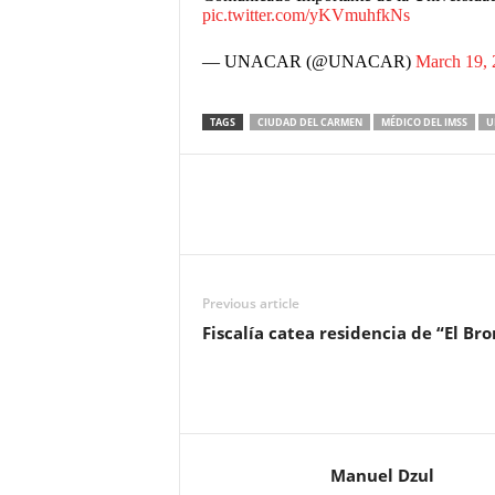
pic.twitter.com/yKVmuhfkNs
— UNACAR (@UNACAR)
March 19, 
TAGS
CIUDAD DEL CARMEN
MÉDICO DEL IMSS
U
Previous article
Fiscalía catea residencia de “El Br
Manuel Dzul