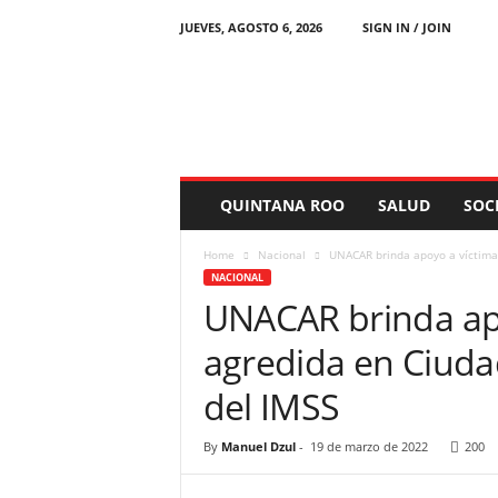
JUEVES, AGOSTO 6, 2026
SIGN IN / JOIN
C
h
e
t
u
m
a
QUINTANA ROO
SALUD
SOC
l
N
Home
Nacional
UNACAR brinda apoyo a víctima 
o
NACIONAL
t
UNACAR brinda apo
i
c
agredida en Ciud
i
a
del IMSS
s
By
Manuel Dzul
-
19 de marzo de 2022
200