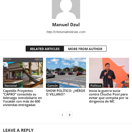
Manuel Dzul
http://chetumalnoticias.com
RELATED ARTICLES
MORE FROM AUTHOR
Nacional
Cancún
Política
Capetillo Proyectos
SHOW POLÍTICO: ¿HÉROE
Inicia la guerra sucia
“CAPRO” consolida su
O VILLANO?
contra Chucho Pool para
liderazgo inmobiliario en
evitar que compita por la
Yucatán con más de 600
dirigencia de MC
viviendas entregadas
LEAVE A REPLY