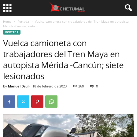
Home
Portada
Vuelca camioneta con trabajadores del Tren Maya en autopista
Mérida -Cancún; siete...
PORTADA
Vuelca camioneta con
trabajadores del Tren Maya en
autopista Mérida -Cancún; siete
lesionados
By
Manuel Dzul
-
18 de febrero de 2023
260
0