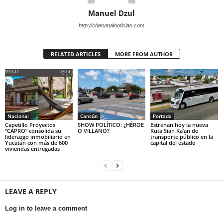
Manuel Dzul
http://chetumalnoticias.com
RELATED ARTICLES
MORE FROM AUTHOR
Nacional
Cancún
Portada
Capetillo Proyectos
SHOW POLÍTICO: ¿HÉROE
Estrenan hoy la nueva
“CAPRO” consolida su
O VILLANO?
Ruta Sian Ka’an de
liderazgo inmobiliario en
transporte público en la
Yucatán con más de 600
capital del estado
viviendas entregadas
LEAVE A REPLY
Log in to leave a comment