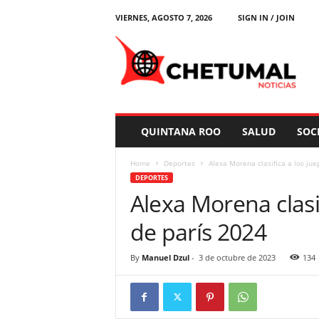
VIERNES, AGOSTO 7, 2026
SIGN IN / JOIN
C
h
e
t
u
m
a
QUINTANA ROO
SALUD
SOC
l
N
Home
Deportes
Alexa Morena clasifica a los jue
o
DEPORTES
t
Alexa Morena clasi
i
c
de parís 2024
i
a
s
By
Manuel Dzul
-
3 de octubre de 2023
134