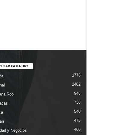
PULAR CATEGORY
1773
da
1402
nal
946
ana Roo
738
iacas
540
ca
475
án
460
dad y Negocios