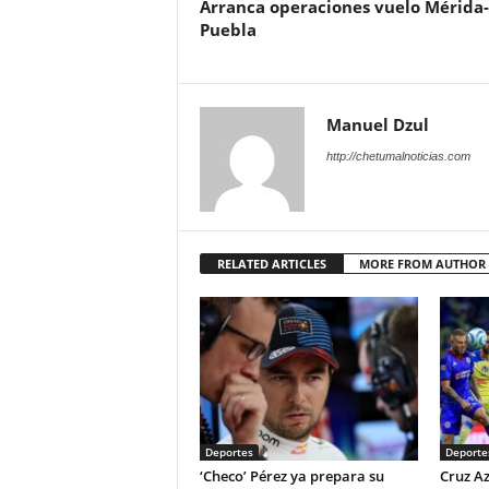
Arranca operaciones vuelo Mérida-
Puebla
Manuel Dzul
http://chetumalnoticias.com
RELATED ARTICLES
MORE FROM AUTHOR
Deportes
Deporte
‘Checo’ Pérez ya prepara su
Cruz Az