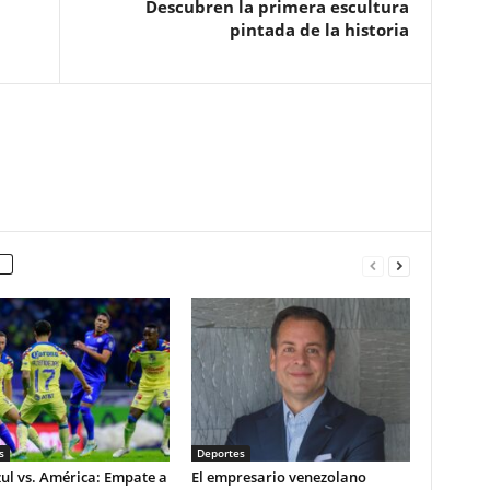
Descubren la primera escultura
pintada de la historia
s
Deportes
ul vs. América: Empate a
El empresario venezolano