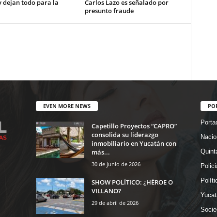
y dejan todo para la
Carlos Lazo es señalado por
presunto fraude
EVEN MORE NEWS
PO
Porta
Capetillo Proyectos “CAPRO”
consolida su liderazgo
Nacio
inmobiliario en Yucatán con
más...
Quint
30 de junio de 2026
Polic
Políti
SHOW POLÍTICO: ¿HÉROE O
VILLANO?
Yucat
29 de abril de 2026
Socie