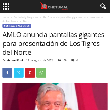
Home
Sociedad y Negocios
AMLO anuncia pantallas gigantes para presentación
de Los Tigres del Norte
SOCIEDAD Y NEGOCIOS
AMLO anuncia pantallas gigantes
para presentación de Los Tigres
del Norte
By
Manuel Dzul
-
18 de agosto de 2022
168
0