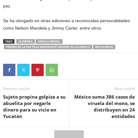
paz.
Se ha otorgado en otras ediciones a reconocidas personalidades
como Nelson Mandela y Jimmy Carter, entre otros.
TAGS
ALEMANIA
ANGELA MERKEL
PREMIO DE LA PAZ FÉLIX HOUPHOUËT-BOIGNY DE LA UNESCO
REFUGIADOS
Previous article
Next article
Sujeto propina golpiza a su
México suma 386 casos de
abuelita por negarle
viruela del mono, se
dinero para su vicio en
distribuyen en 24
Yucatán
entidades