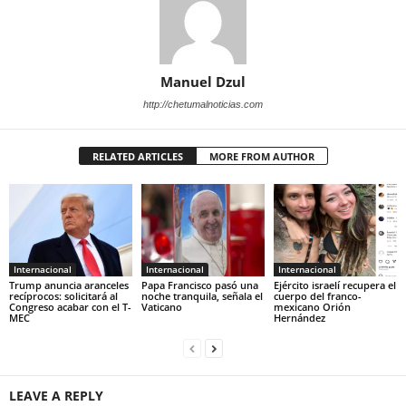
Manuel Dzul
http://chetumalnoticias.com
RELATED ARTICLES
MORE FROM AUTHOR
Internacional
Internacional
Internacional
Trump anuncia aranceles
Papa Francisco pasó una
Ejército israelí recupera el
recíprocos: solicitará al
noche tranquila, señala el
cuerpo del franco-
Congreso acabar con el T-
Vaticano
mexicano Orión
MEC
Hernández
LEAVE A REPLY