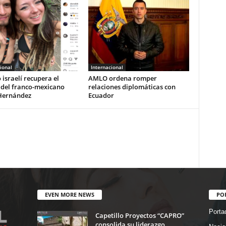
ional
Internacional
o israelí recupera el
AMLO ordena romper
 del franco-mexicano
relaciones diplomáticas con
Hernández
Ecuador
EVEN MORE NEWS
PO
Porta
Capetillo Proyectos “CAPRO”
consolida su liderazgo