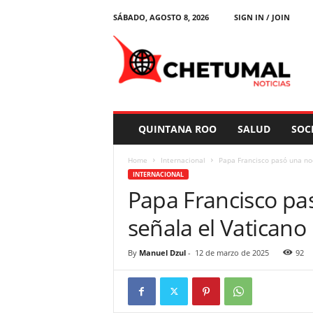
SÁBADO, AGOSTO 8, 2026
SIGN IN / JOIN
C
h
e
t
u
m
a
QUINTANA ROO
SALUD
SOC
l
N
Home
Internacional
Papa Francisco pasó una noc
o
INTERNACIONAL
t
Papa Francisco pa
i
c
señala el Vaticano
i
a
s
By
Manuel Dzul
-
12 de marzo de 2025
92