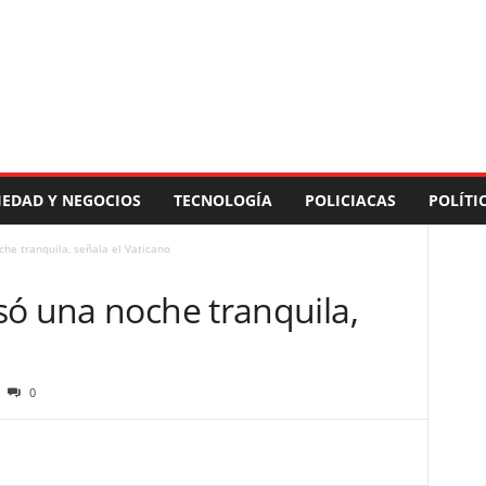
IEDAD Y NEGOCIOS
TECNOLOGÍA
POLICIACAS
POLÍTI
he tranquila, señala el Vaticano
só una noche tranquila,
0