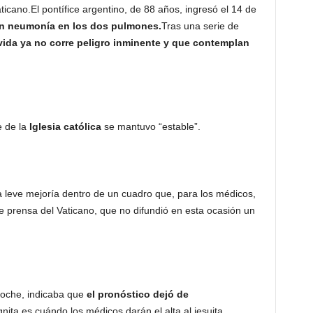
icano.El pontífice argentino, de 88 años, ingresó el 14 de
en neumonía en los dos pulmones.
Tras una serie de
vida ya no corre peligro inminente y que contemplan
e de la
Iglesia católica
se mantuvo “estable”.
a leve mejoría dentro de un cuadro que, para los médicos,
de prensa del Vaticano, que no difundió en esta ocasión un
 noche, indicaba que
el pronóstico dejó de
gnita es cuándo los médicos darán el alta al jesuita