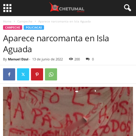
Home
Campeche
Aparece narcomanta en Isla Aguada
CAMPECHE
POLICIACAS
Aparece narcomanta en Isla
Aguada
By
Manuel Dzul
-
13 de junio de 2022
200
0