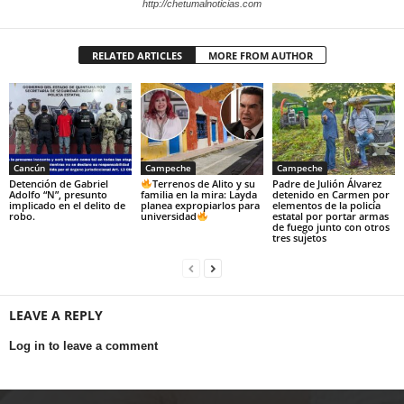
http://chetumalnoticias.com
RELATED ARTICLES
MORE FROM AUTHOR
Cancún
Campeche
Campeche
Detención de Gabriel
Terrenos de Alito y su
Padre de Julión Álvarez
Adolfo “N”, presunto
familia en la mira: Layda
detenido en Carmen por
implicado en el delito de
planea expropiarlos para
elementos de la policía
robo.
universidad
estatal por portar armas
de fuego junto con otros
tres sujetos
LEAVE A REPLY
Log in to leave a comment