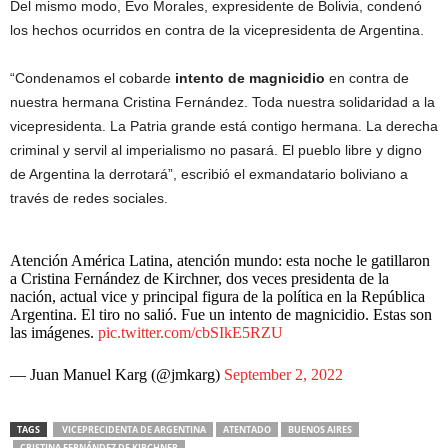
Del mismo modo, Evo Morales, expresidente de Bolivia, condenó
los hechos ocurridos en contra de la vicepresidenta de Argentina.
“Condenamos el cobarde
intento de magnicidio
en contra de
nuestra hermana Cristina Fernández. Toda nuestra solidaridad a la
vicepresidenta. La Patria grande está contigo hermana. La derecha
criminal y servil al imperialismo no pasará. El pueblo libre y digno
de Argentina la derrotará”, escribió el exmandatario boliviano a
través de redes sociales.
Atención América Latina, atención mundo: esta noche le gatillaron
a Cristina Fernández de Kirchner, dos veces presidenta de la
nación, actual vice y principal figura de la política en la República
Argentina. El tiro no salió. Fue un intento de magnicidio. Estas son
las imágenes.
pic.twitter.com/cbSIkE5RZU
— Juan Manuel Karg (@jmkarg)
September 2, 2022
TAGS
VICEPRECIDENTA DE ARGENTINA
ATENTADO
BUENOS AIRES
CRISTINA FERNÁNDEZ DE KIRCHNER