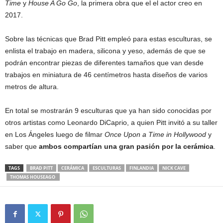
Time
y
House A Go Go
, la primera obra que el el actor creo en
2017.
Sobre las técnicas que Brad Pitt empleó para estas esculturas, se
enlista el trabajo en madera, silicona y yeso, además de que se
podrán encontrar piezas de diferentes tamaños que van desde
trabajos en miniatura de 46 centímetros hasta diseños de varios
metros de altura.
En total se mostrarán 9 esculturas que ya han sido conocidas por
otros artistas como Leonardo DiCaprio, a quien Pitt invitó a su taller
en Los Ángeles luego de filmar
Once Upon a Time in Hollywood
y
saber que
ambos compartían una gran pasión por la cerámica
.
TAGS
BRAD PITT
CERÁMICA
ESCULTURAS
FINLANDIA
NICK CAVE
THOMAS HOUSEAGO