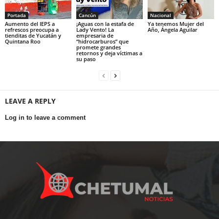
Portada
Cancún
Nacional
Aumento del IEPS a
¡Aguas con la estafa de
Ya tenemos Mujer del
refrescos preocupa a
Lady Vento! La
Año, Ángela Aguilar
tienditas de Yucatán y
empresaria de
Quintana Roo
“hidrocarburos” que
promete grandes
retornos y deja víctimas a
su paso
LEAVE A REPLY
Log in to leave a comment