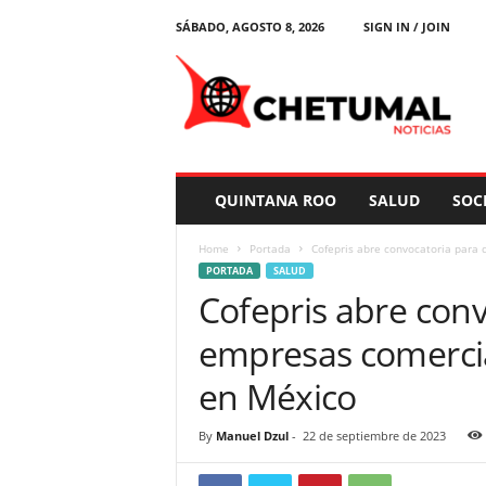
SÁBADO, AGOSTO 8, 2026
SIGN IN / JOIN
C
h
e
t
u
m
a
QUINTANA ROO
SALUD
SOC
l
N
Home
Portada
Cofepris abre convocatoria para
o
PORTADA
SALUD
t
Cofepris abre con
i
c
empresas comercia
i
a
en México
s
By
Manuel Dzul
-
22 de septiembre de 2023