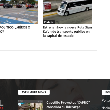
Portada
OLÍTICO: ¿HÉROE O
Estrenan hoy la nueva Ruta Sian
NO?
Ka’an de transporte público en
la capital del estado
EVEN MORE NEWS
PO
Porta
Capetillo Proyectos “CAPRO”
consolida su liderazgo
Nacio