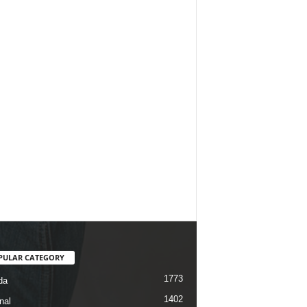
PULAR CATEGORY
1773
da
1402
nal