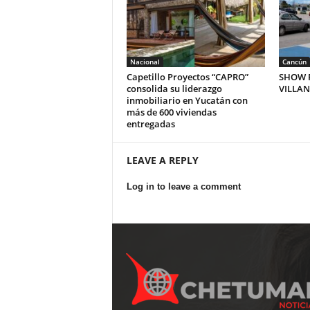
Nacional
Cancún
Capetillo Proyectos “CAPRO”
SHOW P
consolida su liderazgo
VILLA
inmobiliario en Yucatán con
más de 600 viviendas
entregadas
LEAVE A REPLY
Log in to leave a comment