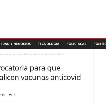
IEDAD Y NEGOCIOS
TECNOLOGÍA
POLICIACAS
POLÍTI
 que empresas comercialicen vacunas anticovid en México
vocatoria para que
licen vacunas anticovid
149
0