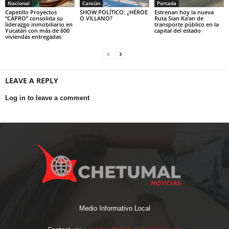
Nacional
Cancún
Portada
Capetillo Proyectos
SHOW POLÍTICO: ¿HÉROE
Estrenan hoy la nueva
“CAPRO” consolida su
O VILLANO?
Ruta Sian Ka’an de
liderazgo inmobiliario en
transporte público en la
Yucatán con más de 600
capital del estado
viviendas entregadas
LEAVE A REPLY
Log in to leave a comment
Medio Informativo Local