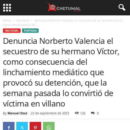
Home
Nacional
Denuncia Norberto Valencia el secuestro de su hermano Víctor,
como consecuencia del...
NACIONAL
PORTADA
Denuncia Norberto Valencia el
secuestro de su hermano Víctor,
como consecuencia del
linchamiento mediático que
provocó su detención, que la
semana pasada lo convirtió de
víctima en villano
By
Manuel Dzul
-
23 de septiembre de 2023
126
0