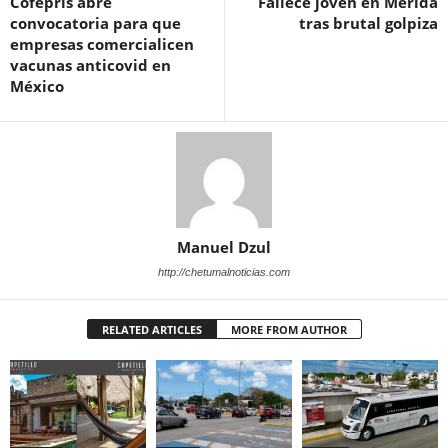
Cofepris abre
Fallece joven en Mérida
convocatoria para que
tras brutal golpiza
empresas comercialicen
vacunas anticovid en
México
Manuel Dzul
http://chetumalnoticias.com
RELATED ARTICLES
MORE FROM AUTHOR