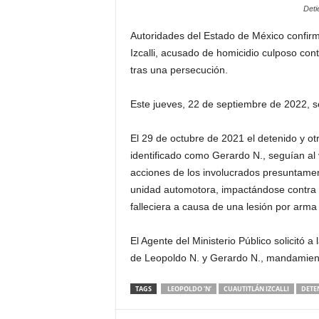
Deti
Autoridades del Estado de México confirma
Izcalli, acusado de homicidio culposo con
tras una persecución.
Este jueves, 22 de septiembre de 2022, se 
El 29 de octubre de 2021 el detenido y otr
identificado como Gerardo N., seguían al
acciones de los involucrados presuntamen
unidad automotora, impactándose contra u
falleciera a causa de una lesión por arma
El Agente del Ministerio Público solicitó a
de Leopoldo N. y Gerardo N., mandamiento
TAGS
LEOPOLDO ‘N’
CUAUTITLÁN IZCALLI
DETE