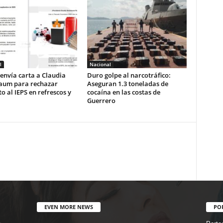
l
Nacional
envía carta a Claudia
Duro golpe al narcotráfico:
aum para rechazar
Aseguran 1.3 toneladas de
 al IEPS en refrescos y
cocaína en las costas de
Guerrero
EVEN MORE NEWS
PO