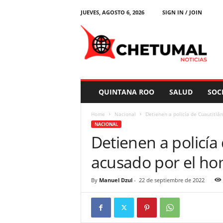
JUEVES, AGOSTO 6, 2026
SIGN IN / JOIN
C
h
e
t
u
m
a
QUINTANA ROO
SALUD
SOC
l
N
Home
Nacional
Detienen a policía de Cuautitlán
o
NACIONAL
t
Detienen a policía 
i
c
acusado por el ho
i
a
s
By
Manuel Dzul
-
22 de septiembre de 2022