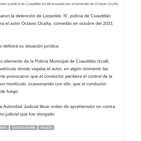
enen a policía de Cuautitlán Izcalli acusado por el homicidio de Octavio Ocaña
ron la detención de Leopoldo ‘N’, policía de Cuautitlán
tra el actor Octavio Ocaña, cometido en octubre del 2021
definirá su situación jurídica
o elemento de la Policía Municipal de Cuautitlán Izcalli,
 vehículo donde viajaba el actor, en algún momento las
te provocaron que el conductor perdiera el control de la
n montículo, ocasionando con ello, que el conductor
 de fuego.
 la Autoridad Judicial librar orden de aprehensión en contra
 judicial que fue otorgado.
NIDO
OCTAVIO OCAÑA
POLICÍA