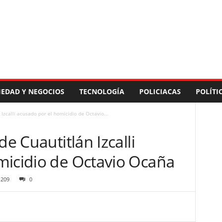
IEDAD Y NEGOCIOS
TECNOLOGÍA
POLICIACAS
POLÍTI
 Izcalli acusado por el homicidio de Octavio...
de Cuautitlán Izcalli
micidio de Octavio Ocaña
209
0