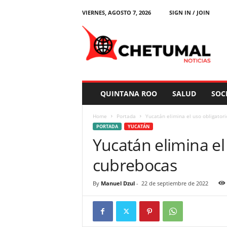
VIERNES, AGOSTO 7, 2026
SIGN IN / JOIN
C
h
e
t
u
m
a
QUINTANA ROO
SALUD
SOC
l
N
Home
Portada
Yucatán elimina el uso obligator
o
PORTADA
YUCATÁN
t
Yucatán elimina el
i
c
cubrebocas
i
a
s
By
Manuel Dzul
-
22 de septiembre de 2022