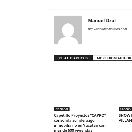
Manuel Dzul
http://chetumalnoticias.com
RELATED ARTICLES
MORE FROM AUTHOR
Nacional
Cancún
Capetillo Proyectos “CAPRO”
SHOW P
consolida su liderazgo
VILLA
inmobiliario en Yucatán con
más de 600 viviendas