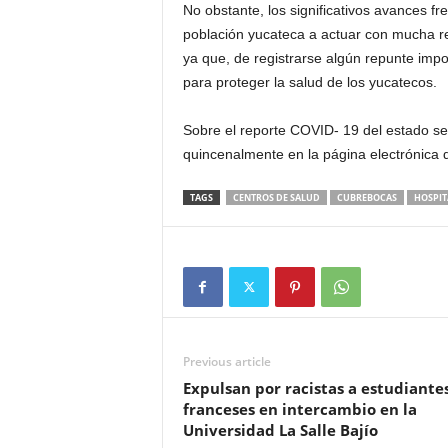
No obstante, los significativos avances fre
población yucateca a actuar con mucha re
ya que, de registrarse algún repunte imp
para proteger la salud de los yucatecos.
Sobre el reporte COVID- 19 del estado se 
quincenalmente en la página electrónica d
TAGS
CENTROS DE SALUD
CUBREBOCAS
HOSPIT
Previous article
Expulsan por racistas a estudiante
franceses en intercambio en la
Universidad La Salle Bajío