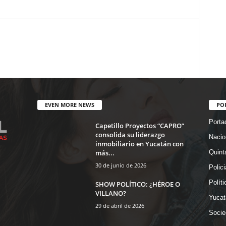
EVEN MORE NEWS
PO
Porta
Capetillo Proyectos “CAPRO”
consolida su liderazgo
Nacio
inmobiliario en Yucatán con
más...
Quint
30 de junio de 2026
Polic
Políti
SHOW POLÍTICO: ¿HÉROE O
VILLANO?
Yucat
29 de abril de 2026
Socie