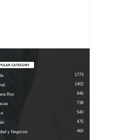
PULAR CATEGORY
1773
da
1402
nal
946
ana Roo
738
iacas
540
ca
475
án
460
dad y Negocios