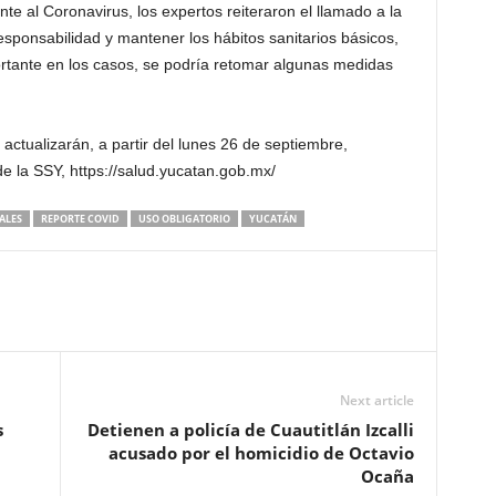
nte al Coronavirus, los expertos reiteraron el llamado a la
sponsabilidad y mantener los hábitos sanitarios básicos,
ortante en los casos, se podría retomar algunas medidas
actualizarán, a partir del lunes 26 de septiembre,
e la SSY, https://salud.yucatan.gob.mx/
ALES
REPORTE COVID
USO OBLIGATORIO
YUCATÁN
Next article
s
Detienen a policía de Cuautitlán Izcalli
acusado por el homicidio de Octavio
Ocaña