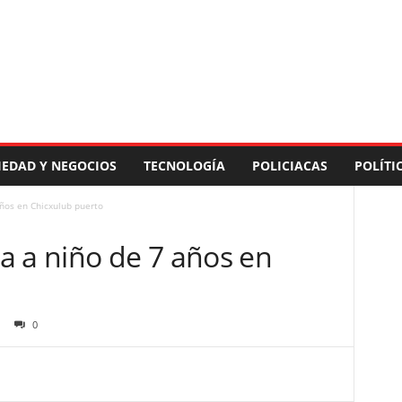
IEDAD Y NEGOCIOS
TECNOLOGÍA
POLICIACAS
POLÍTI
ños en Chicxulub puerto
a a niño de 7 años en
0