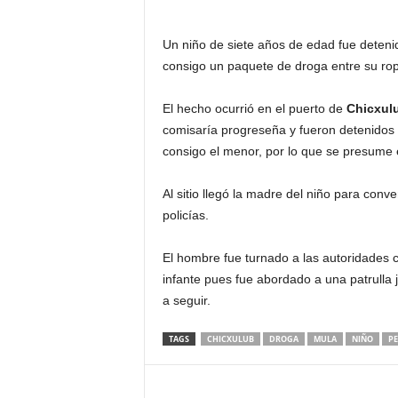
Un niño de siete años de edad fue deten
consigo un paquete de droga entre su ro
El hecho ocurrió en el puerto de
Chicxul
comisaría progreseña y fueron detenidos p
consigo el menor, por lo que se presume 
Al sitio llegó la madre del niño para con
policías.
El hombre fue turnado a las autoridades c
infante pues fue abordado a una patrulla 
a seguir.
TAGS
CHICXULUB
DROGA
MULA
NIÑO
PE