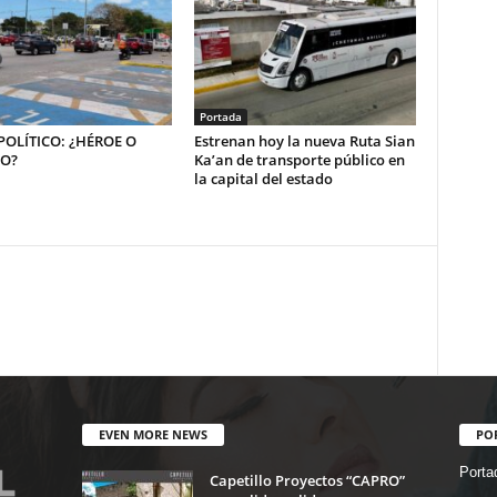
Portada
OLÍTICO: ¿HÉROE O
Estrenan hoy la nueva Ruta Sian
NO?
Ka’an de transporte público en
la capital del estado
EVEN MORE NEWS
PO
Porta
Capetillo Proyectos “CAPRO”