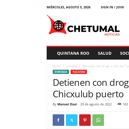
MIÉRCOLES, AGOSTO 5, 2026
SIGN IN / JOIN
C
h
e
t
u
m
a
QUINTANA ROO
SALUD
SOC
l
N
Home
Portada
Detienen con droga a niño de 7 a
o
PORTADA
YUCATÁN
t
Detienen con drog
i
c
Chicxulub puerto
i
a
s
By
Manuel Dzul
-
29 de agosto de 2022
163